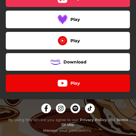
Play
Play
Download
Play
By using this service you agree to our
Privacy Policy
and
Terms
Of Use
.
Manage
your permissions