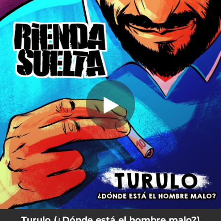
.
You're all set!
Turulo (¿Dónde está el hombre malo?)