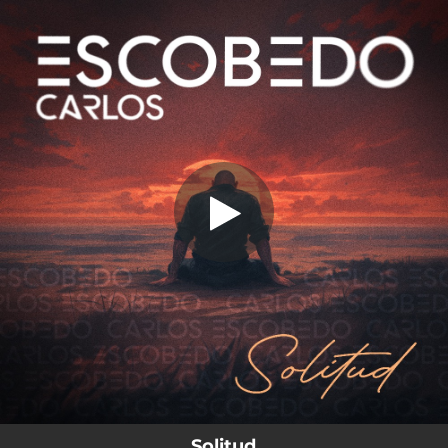
.
Solitud
You're all set!
03:48
Solitud
Solitud