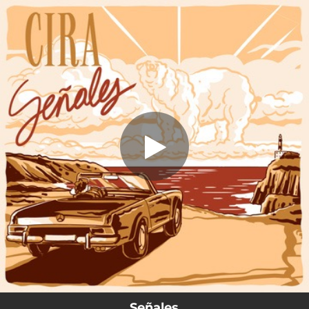
.
Señales
You're all set!
04:03
Señales
Señales