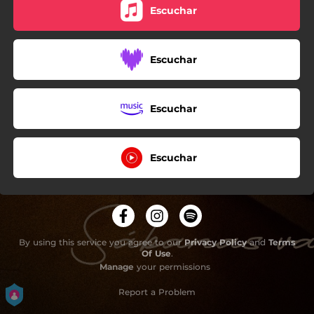
Escuchar
Escuchar
Escuchar
Escuchar
By using this service you agree to our
Privacy Policy
and
Terms
Of Use
.
Manage
your permissions
Report a Problem