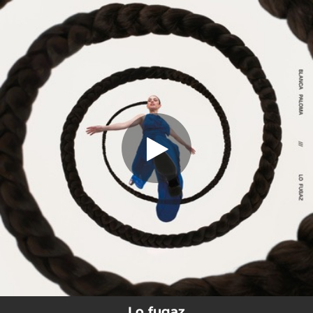
.
Lo fugaz
You're all set!
03:24
Lo fugaz
Lo fugaz