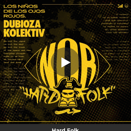
.
Hard Folk
You're all set!
03:53
Hard Folk
Hard Folk