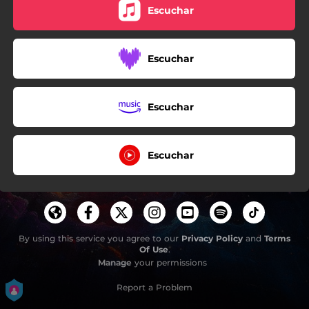
Escuchar
Escuchar
Escuchar
Escuchar
By using this service you agree to our
Privacy Policy
and
Terms
Of Use
.
Manage
your permissions
Report a Problem