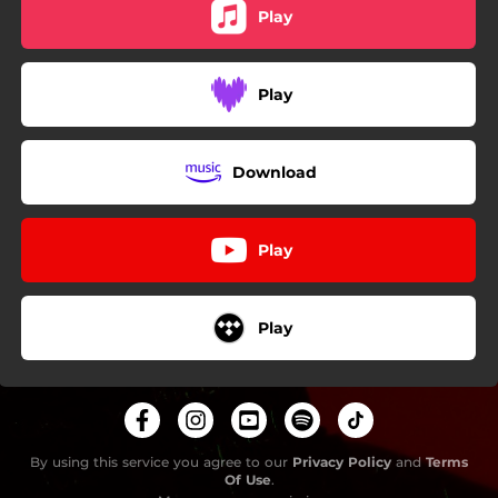
Play
Play
Download
Play
Play
By using this service you agree to our
Privacy Policy
and
Terms
Of Use
.